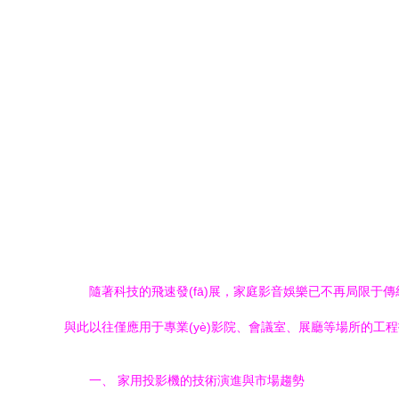
隨著科技的飛速發(fā)展，家庭影音娛樂已不再局限于
與此以往僅應用于專業(yè)影院、會議室、展廳等場所的
一、 家用投影機的技術演進與市場趨勢