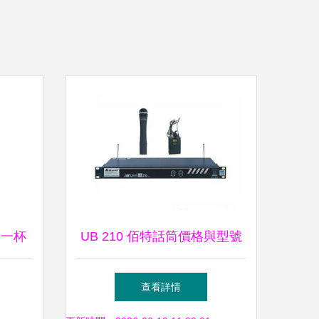
從一杯
UB 210 佰特話筒價格與型號
宴
規(guī)格詳解 家用視聽設備
查看詳情