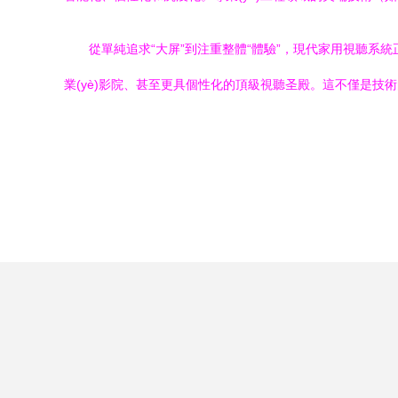
從單純追求“大屏”到注重整體“體驗”，現代家用視聽系
業(yè)影院、甚至更具個性化的頂級視聽圣殿。這不僅是技