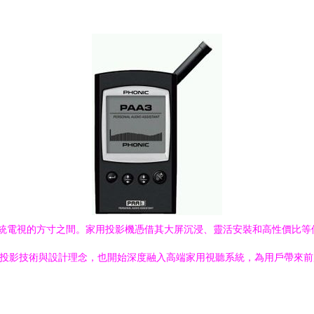
傳統電視的方寸之間。家用投影機憑借其大屏沉浸、靈活安裝和高性價比等優
工程投影技術與設計理念，也開始深度融入高端家用視聽系統，為用戶帶來