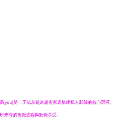
(yōu)勢，正成為越來越多家庭構建私人影院的核心選擇。
前所未有的視覺盛宴與聽覺享受。