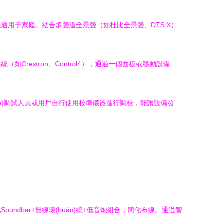
用于家庭。結合多聲道全景聲（如杜比全景聲、DTS:X）
estron、Control4），通過一個面板或移動設備
yè)調試人員或用戶自行使用校準儀器進行調校，能讓設備發
dbar+無線環(huán)繞+低音炮組合，簡化布線。通過智