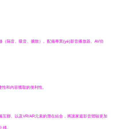
修（隔音、吸音、擴散）。配備專業(yè)影音播放器、AV功
捷性和內容獲取的便利性。
設備互聯、以及VR/AR元素的潛在結合，將讓家庭影音體驗更加
上移。