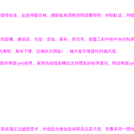
聲學改造，如使用吸音棉、擴散板來調整房間混響時間、抑制駐波，同樣適
影機、播放器、功放、音箱、幕布、燈光等。借鑒工程中的中央控制系統（如Cr
燈光漸暗、幕布下降、設備依次開啟），極大提升便捷性與儀式感。
等專業(yè)校準。家用高端投影機也支持豐富的校準選項。聘請專業(
滿足流媒體需求，外接藍光播放器保障高品質片源。音響采用一體化Soun