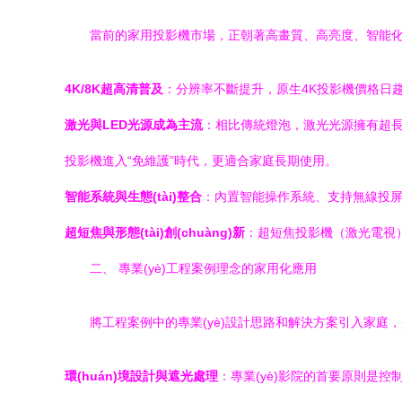
當前的家用投影機市場，正朝著高畫質、高亮度、智能化和
4K/8K超高清普及
：分辨率不斷提升，原生4K投影機價格日趨親民
激光與LED光源成為主流
：相比傳統燈泡，激光光源擁有超長
投影機進入“免維護”時代，更適合家庭長期使用。
智能系統與生態(tài)整合
：內置智能操作系統、支持無線投屏
超短焦與形態(tài)創(chuàng)新
：超短焦投影機（激光電視）
二、 專業(yè)工程案例理念的家用化應用
將工程案例中的專業(yè)設計思路和解決方案引入家庭
環(huán)境設計與遮光處理
：專業(yè)影院的首要原則是控