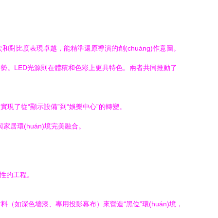
層次和對比度表現卓越，能精準還原導演的創(chuàng)作意圖。
)勢。LED光源則在體積和色彩上更具特色。兩者共同推動了
現了從“顯示設備”到“娛樂中心”的轉變。
居環(huán)境完美融合。
統性的工程。
料（如深色墻漆、專用投影幕布）來營造“黑位”環(huán)境，