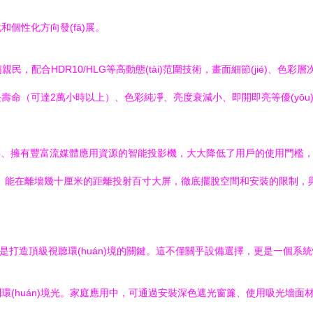
個性化方向發(fā)展。
，配合HDR10/HLG等高動態(tài)范圍技術，畫面細節(jié)、色彩
壽命（可達2萬小時以上）、色彩純凈、亮度衰減小、即開即亮等優(yōu
、擁有豐富流媒體應用資源的智能投影機，大大降低了用戶的使用門檻，實
能在離墻幾十厘米的距離投射百寸大屏，徹底擺脫空間和安裝的限制，與家
，是打造頂級視聽環(huán)境的關鍵。這不僅關乎設備選擇，更是一個系
制環(huán)境光。家庭應用中，可通過安裝深色遮光窗簾、使用吸光墻面材