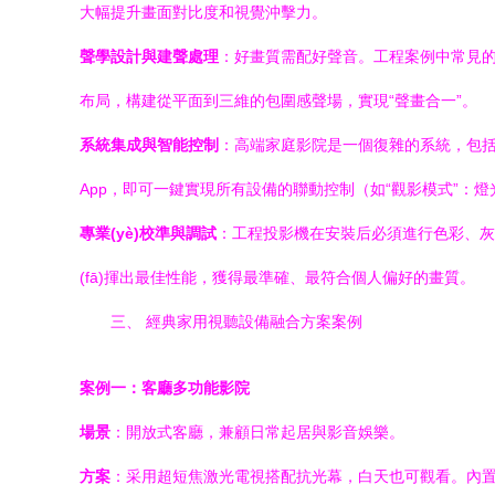
大幅提升畫面對比度和視覺沖擊力。
聲學設計與建聲處理
：好畫質需配好聲音。工程案例中常見的
布局，構建從平面到三維的包圍感聲場，實現“聲畫合一”。
系統集成與智能控制
：高端家庭影院是一個復雜的系統，包括投
App，即可一鍵實現所有設備的聯動控制（如“觀影模式”：
專業(yè)校準與調試
：工程投影機在安裝后必須進行色彩、灰階
(fā)揮出最佳性能，獲得最準確、最符合個人偏好的畫質。
三、 經典家用視聽設備融合方案案例
案例一：客廳多功能影院
場景
：開放式客廳，兼顧日常起居與影音娛樂。
方案
：采用超短焦激光電視搭配抗光幕，白天也可觀看。內置系統