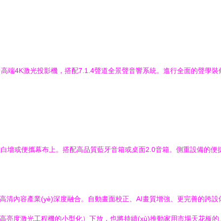
中高端4K激光投影機，搭配7.1.4聲道全景聲音響系統。進行全面的聲學裝
在白墻或便攜幕布上。搭配高品質藍牙音箱或桌面2.0音箱。側重設備的便
高清內容產業(yè)深度融合。自動畫面校正、AI畫質增強、更完善的跨
如高亮度激光工程機的小型化）下放，也將持續(xù)推動家用市場天花板的