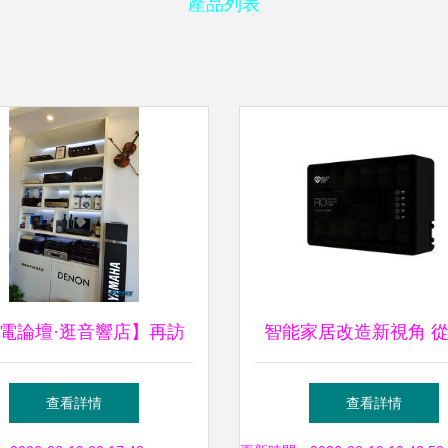
產品列表
電論壇·逛音響店】再訪
智能家居改造新視角 
京華語視聽 用溫暖與精
純凈水到一場視聽盛
查看詳情
查看詳情