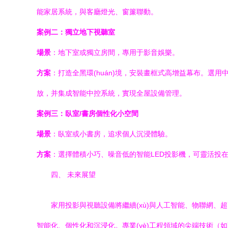
能家居系統，與客廳燈光、窗簾聯動。
案例二：獨立地下視聽室
場景
：地下室或獨立房間，專用于影音娛樂。
方案
：打造全黑環(huán)境，安裝畫框式高增益幕布。選用
放，并集成智能中控系統，實現全屋設備管理。
案例三：臥室/書房個性化小空間
場景
：臥室或小書房，追求個人沉浸體驗。
方案
：選擇體積小巧、噪音低的智能LED投影機，可靈活投
四、 未來展望
家用投影與視聽設備將繼續(xù)與人工智能、物聯網、超
智能化、個性化和沉浸化。專業(yè)工程領域的尖端技術（